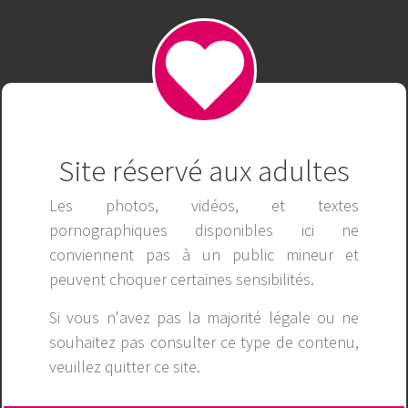
jun8880
Publicité
Site réservé aux adultes
Les photos, vidéos, et textes
pornographiques disponibles ici ne
conviennent pas à un public mineur et
peuvent choquer certaines sensibilités.
Si vous n'avez pas la majorité légale ou ne
souhaitez pas consulter ce type de contenu,
veuillez
quitter ce site
.