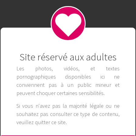
jun8880
Jun88
là nền tảng cá cược trực tuyến hàng đầu với
loạt trò chơi phong phú như cá cược thể thao, casino
và slot game. Giao diện hiện đại, bảo mật cao, cùng hệ
thống thanh toán nhanh chóng giúp người chơi an tâm
Site réservé aux adultes
tận hưởng trải nghiệm giải trí đỉnh cao. Jun88 cam kết
minh bạch, công bằng, là lựa chọn tin cậy cho những
Les photos, vidéos, et textes
ai tìm kiếm sự uy tín và chất lượng trong thế giới cá
pornographiques disponibles ici ne
cược trực tuyến.
conviennent pas à un public mineur et
peuvent choquer certaines sensibilités.
Website:
https://jun8880.info/
Si vous n'avez pas la majorité légale ou ne
Email: admin@jun8880.@gmail.com
souhaitez pas consulter ce type de contenu,
Phone: +02473035999
veuillez
quitter ce site
.
Địa chỉ: 227 Trần Quang Khải, Tân Định, Quận 1, Hồ Chí